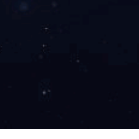
我司承建的城发·福郡智能化项目喜获“闽江杯”优质专业工程
2023
02
16
我司在2022年度水利建设市场主体信用评价公告等级为施工类AAA级
我们的故事
ABOUT US
公司不断加强全面管理，注重提高自身素质，以雄厚的实力、专业领
先的竞争优 势、高效优质的服务和坚持“用户至上，质量第一，信守合
同，创一流产品”的经营 宗 旨 ， 赢 得 了 广 大 客 户 、 行 业 主 管
部 门 、 金 融 机 构 的 充 分 信 赖 ， 本 公 司 通 过 ISO9001、