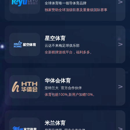
电力工程业绩
水利工程业绩
开云体育业绩
业绩展示
新闻中心

新闻中心
公司新闻
业内动态
联系我们

联系我们
联系方式
客户留言