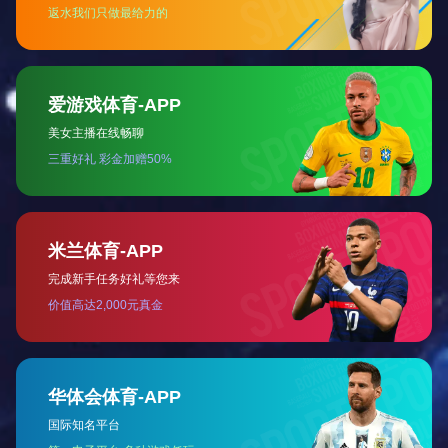


开云体育
开云体育始建于1986年，系2006年由原国有企业龙岩红炭山 建筑工程
有限公司改制重组企业。公司有着一批年富力强、具有丰富实践经验
的管理 人才和技术人才，在工程建设的施工、预算、管理上有较强组
合能力，近年来在全国 范围内承接承建了大量工程项目，涵盖了建
筑、水利、市政、交通、电力、矿山等多 个工程领域，现有员工100
人，注册资金10066万元，目前公司业务已拓展至福建、 重庆、安徽、
甘肃、山东、西藏等省市。
用户至上，质量第一