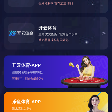
市政工程业绩
公路工程业绩
电力工程业绩
水利工程业
绩
开云体育业绩
业绩展示
新闻中心

公司新闻
业内动态
联系我们

联系方式
客户留言
承接承建大量工程项目
01
/ 05
涵盖建筑、水利、市政、交通、电力、矿山等多个工程领域
02
/ 05
携手共赢
03
/ 05