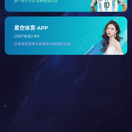
信守合同，创一流产品
建一流工程，供满意服务
丰富实践经验的管理 人才和技术人才
了解更多+
精品
案例
开云(中国)一站式服务官方网站
综合利用产品及配方泥加工项目（一期）
上杭工业园区三期标准厂房建设项目
上杭城发首苑
济宁运河钢材大市场房屋工程