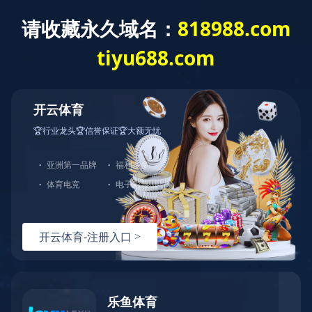
首页
公司简介
荣誉资质

荣誉资质
企业资质
企业专利
企业荣誉
企业业绩

企业业绩
市政工程业绩
公路工程业绩