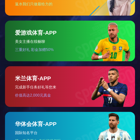
— —
CONTACT US
视质量为企业生命，狠抓产品质量，以最大可能为客户做到最好！
我们深信，别人做不到的，我们能做到；别人做得到的，我们将会做
得更好。
开云体育
地址：福建省龙岩市新罗区东肖镇龙腾南路14号珠江大厦7层701室
客服热线：
0597-2336139
客服邮箱：
382955834@qq.com
CONTACT INFORMATION
联系方式
福建省龙岩市新罗区东肖镇龙腾南路14号珠江大厦7层701室
0597-2336139