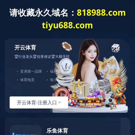
首页
公司简介
荣誉资质

荣誉资质
企业资质
企业专利
企业荣誉
企业业绩

企业业绩
市政工程业绩
公路工程业绩