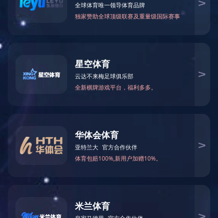
电力工程业绩
水利工程业绩
开云体育业绩
业绩展示
新闻中心

新闻中心
公司新闻
业内动态
联系我们

联系我们
联系方式
客户留言