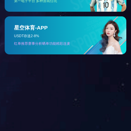
382955834@qq.com
WEBSITE QR CODE
网站二维码
扫一扫进入网站
微信公众号
扫一扫关注微信公众号
ONLINE MESSAGE
联系方式
留言应用名称：
客户留言
描述：
*
留言内容：