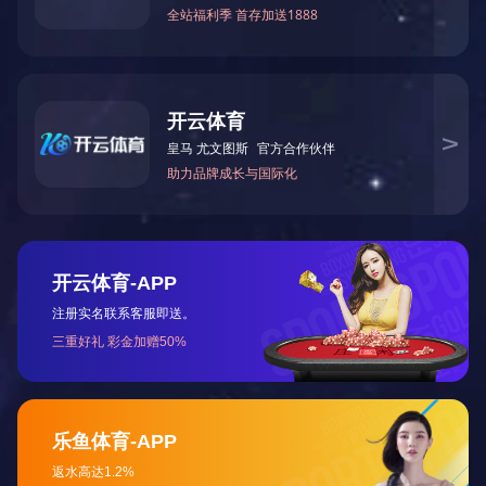
市政工程业绩
公路工程业绩
电力工程业绩
水利工程业
绩
开云体育业绩
业绩展示
新闻中心

公司新闻
业内动态
联系我们

联系方式
客户留言
市政工程业绩
公路工程业绩
水利工程业绩
电力工程业绩
开云体育业绩
当前位置：
首页
/
SEO详情
/
市政工程业绩