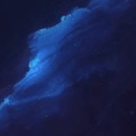
专
合同造价