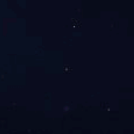
莆田
年8
3864.6274
承
市
月
包
2021
总
限公
山东
年3
28000
承
省
月
包
2020
总
南平
年11
4168.4908
承
市
月
包
2020
总
上杭
年2
公司
6579.0263
承