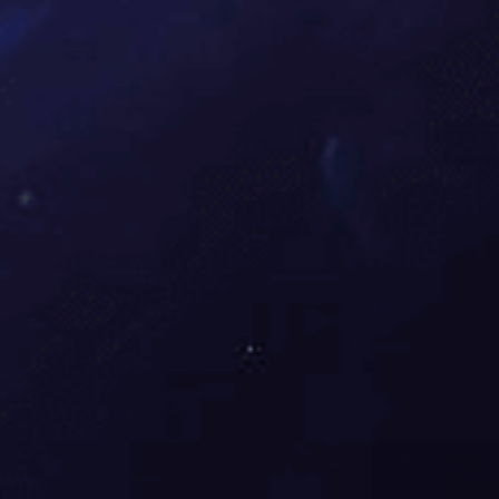
工程
签订
业
地址
日期
规
(万元)
模
2024
总
宁德
年3
5883.3423
承
市
月
包
龙岩
2023
总
年1
市新
5125.1335
承
月
罗区
包