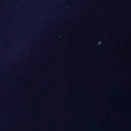
晋江市梧林古村落保护开发建
限公司
上杭县兴杭工业建设发展有限
福建钢亿钢结构装配有限公