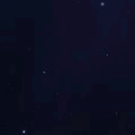
莆田市教师进修学院(附属
6
学教学综合楼D)
7
智慧谷科技创新园项目
福建林业职业技术学院天麟
8
校区学生公寓5#楼及附属挡
墙工程
9
城发首院