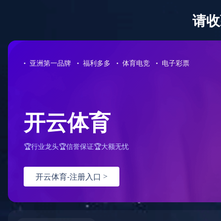
首页
公司简介
荣誉资质

荣誉资质
企业资质
企业专利
企业荣誉
企业业绩

企业业绩
市政工程业绩
公路工程业绩