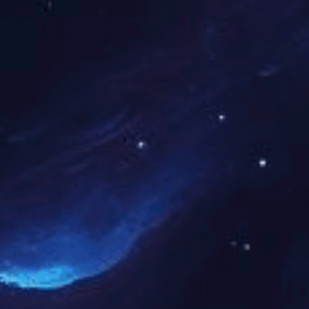
序
工程名称
号
开云(中国)一站式服务官方
1
网站
综合利用产品及配方泥加工
2
项目（一期）