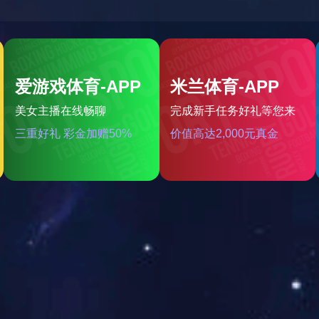
开云体育业绩
开云体育业绩