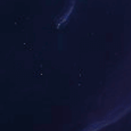
业绩展示
新闻中心

公司新闻
业内动态
联系我们

联系方式
客户留言
市政工程业绩
公路工程业绩
水利工程业绩
电力工程业绩
开云体育业绩
当前位置：
首页
/
SEO详情
/
开云体育业绩