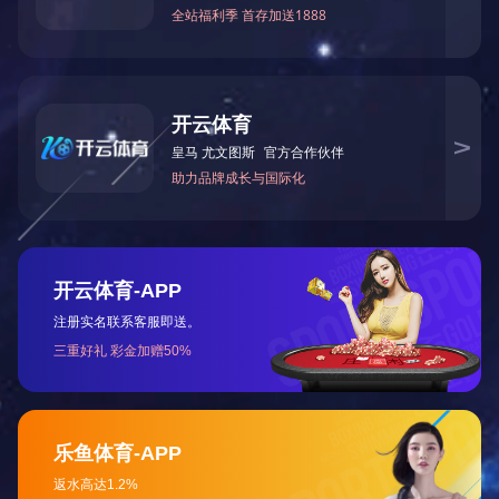
市政工程业绩
公路工程业绩
电力工程业绩
水利工程业
绩
开云体育业绩
业绩展示
新闻中心

公司新闻
业内动态
联系我们

联系方式
客户留言

市政工程
公路工程
开云体育
当前位置：
首页
/
荣誉资质