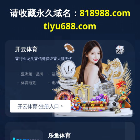
首页
公司简介
荣誉资质

荣誉资质
企业资质
企业专利
企业荣誉
企业业绩

企业业绩
市政工程业绩
公路工程业绩