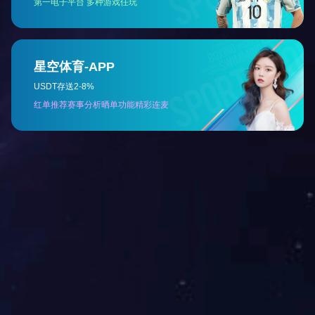
福建省龙岩市新罗区东肖镇龙腾南路14号珠江大厦7层701室
0597-2336139
382955834@qq.com
WEBSITE QR CODE
网站二维码
扫一扫进入网站
微信公众号
扫一扫关注微信公众号
ONLINE MESSAGE
联系方式