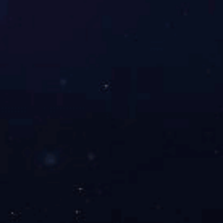
留言应用名称：
客户留言
描述：
*
留言内容：
姓名：
性别：
男
女
手机：
电话：
传真：
邮箱：
地址：
邮编：