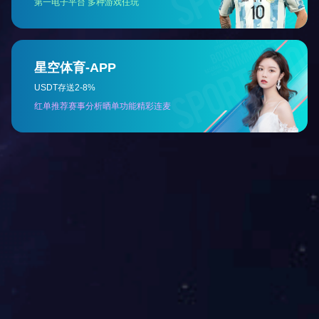
福建省龙岩市新罗区东肖镇龙腾南路14号珠江大厦7层701室
0597-2336139
382955834@qq.com
WEBSITE QR CODE
网站二维码
扫一扫进入网站
微信公众号
扫一扫关注微信公众号
ONLINE MESSAGE
联系方式