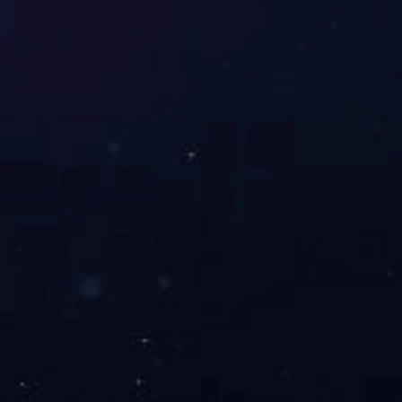
留言应用名称：
客户留言
描述：
*
留言内容：
姓名：
性别：
男
女
手机：
电话：
传真：
邮箱：
地址：
邮编：