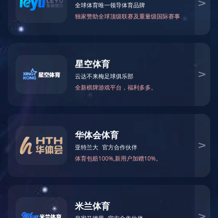
电力工程业绩
水利工程业绩
开云体育业绩
业绩展示
新闻中心

新闻中心
公司新闻
业内动态
联系我们

联系我们
联系方式
客户留言