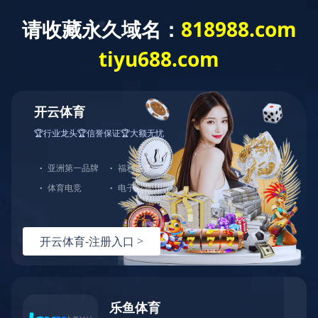
首页
公司简介
荣誉资质

荣誉资质
企业资质
企业专利
企业荣誉
企业业绩

企业业绩
市政工程业绩
公路工程业绩