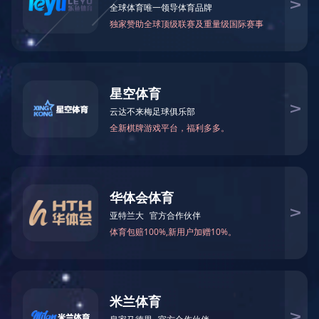
电力工程业绩
水利工程业绩
开云体育业绩
业绩展示
新闻中心

新闻中心
公司新闻
业内动态
联系我们

联系我们
联系方式
客户留言