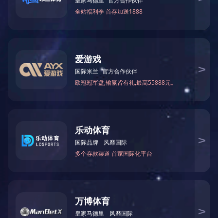
首页
公司简介
荣誉资质
企业资质
企业专利
企业荣誉
企业业绩
市政工程业绩
公路工程业绩
电力工程业绩
水利工程业
绩
开云体育业绩
业绩展示
新闻中心
公司新闻
业内动态
联系我们
联系方式
客户留言

首页
公司简介
荣誉资质

企业资质
企业专利
企业荣誉
企业业绩
